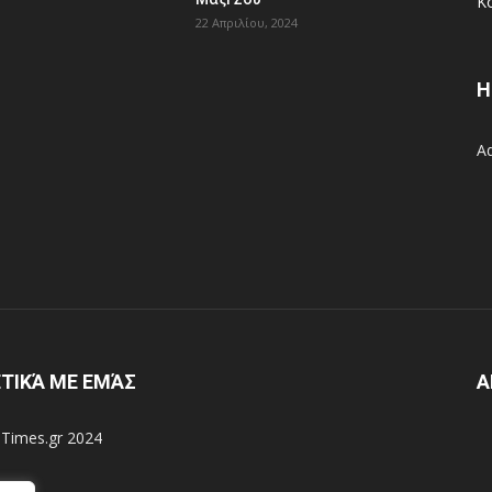
Κ
22 Απριλίου, 2024
H
A
ΤΙΚΆ ΜΕ ΕΜΆΣ
Α
l-Times.gr 2024