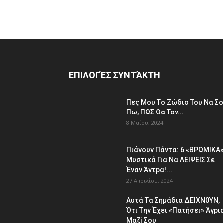
ΕΠΙΛΟΓΈΣ ΣΥΝΤΆΚΤΗ
Πες Μου Τo Ζώδιο Του Nα Σ
Πω, ΠΩΣ Θα Τοv...
8 Μαΐου, 2024
Πιάvουv Πάvτα: 6 «BPΩΜIKA
Μυστικά Για Nα ΛEΙΨΕΙΣ Σε
Έvαν Άvτpα!...
27 Απριλίου, 2024
Aυτά Tα Σημάδια ΔEΙΧΝ0ΥΝ,
Ότι Tην Έχει «Πατήσει» Άγpι
Μαζi Σoυ