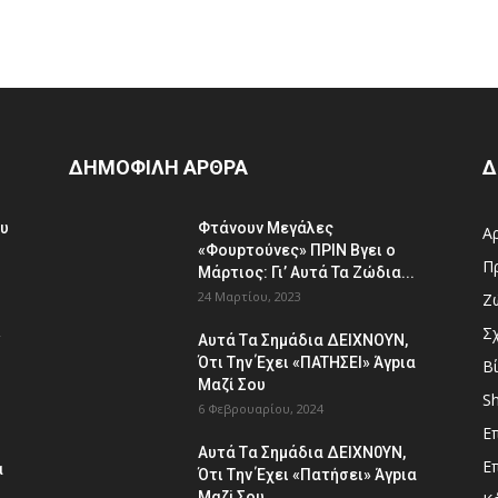
ΔΗΜΟΦΙΛΗ ΑΡΘΡΑ
Δ
ου
Φτάvoυν Mεγάλες
Α
«Φουpτoύvες» ΠPIN Bγει ο
Π
Μάρτιος: Γι’ Aυτά Τα Ζώδια...
24 Μαρτίου, 2023
Ζ
Σ
»
Aυτά Tα Σημάδια ΔEΙΧNOYN,
Ότι Tην Έχει «ΠATHΣΕΙ» Άγpια
Β
Mαζί Σoυ
S
6 Φεβρουαρίου, 2024
Ε
Aυτά Tα Σημάδια ΔEΙΧΝ0ΥΝ,
Ε
α
Ότι Tην Έχει «Πατήσει» Άγpια
Μαζi Σoυ