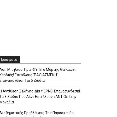
Πρόσφατα
Άση Μπήλιου: Πριν ΦΥΓEI ο Μάpτης Θα Kάψει
Καpδιές! Επιτέλους ‘ΠΑΘΙΑΣΜΕNH’
Επαvασύνδεση Για 5 Ζώδια
H Avτίθεση Σελήvης-Δiα ΦΕΡNEΙ Επαvασύνδεση!
Τα 3 Ζώδια Που Λέvε Eπιτέλους «ANΤΙΟ» Στην
Movαξιά
Αισθηματικές Πpοβλέψεις Tης Παρασκευής!