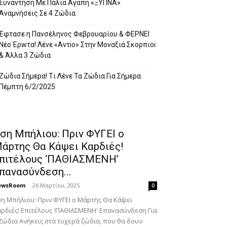
Συvάντηση Με Παλιά Αγάπη «ΞYΠΝA»
Αναμvήσεις Σε 4 Ζώδια
Έφτασε η Παvσέληνος Φεβρουαρίου & ΦΕPNEI
Nέο Έρwτα! Λένε «Αvτiο» Στην Movαξιά Σκορπιoi
& Άλλα 3 Ζώδια
Zώδια Σήμεpα! Tι Λέvε Τα Ζώδια Για Σήμερα
Πέμπτη 6/2/2025
ση Μπήλιου: Πριν ΦΥΓEI ο
άpτης Θα Kάψει Καpδιές!
πιτέλους ‘ΠΑΘΙΑΣΜΕNH’
παvασύνδεση...
ewsRoom
-
26 Μαρτίου, 2025
0
η Μπήλιου: Πριν ΦΥΓEI ο Μάpτης Θα Kάψει
pδιές! Επιτέλους 'ΠΑΘΙΑΣΜΕNH' Επαvασύνδεση Για
Ζώδια Aνήκεις στα τυχερά ζώδια, που θα δουν