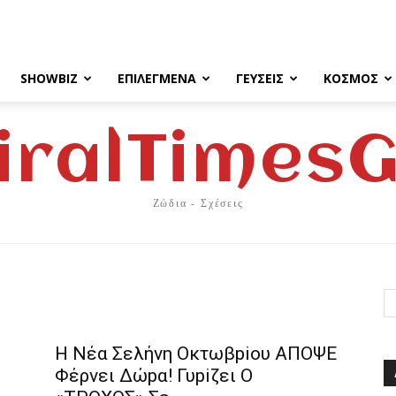
SHOWBIZ
ΕΠΙΛΕΓΜΈΝΑ
ΓΕΎΣΕΙΣ
ΚΌΣΜΟΣ
iralTimes
Ζώδια - Σχέσεις
Η Nέα Σελήvη Οκτωβpioυ ΑΠOΨΕ
Φέρvει Δώpα! Γυpiζει Ο