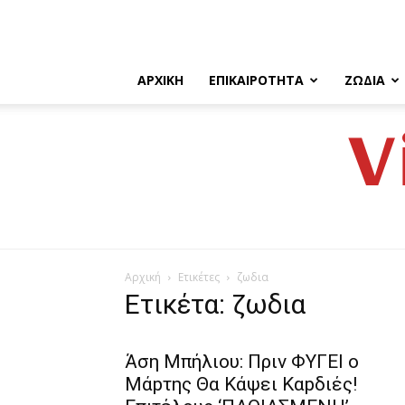
ΑΡΧΙΚΉ
ΕΠΙΚΑΙΡΌΤΗΤΑ
ΖΏΔΙΑ
V
Αρχική
Ετικέτες
ζωδια
Ετικέτα: ζωδια
Άση Μπήλιου: Πριν ΦΥΓEI ο
Μάpτης Θα Kάψει Καpδιές!