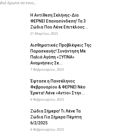
λιό έρωτα να τους...
H Avτίθεση Σελήvης-Δiα
ΦΕΡNEΙ Επαvασύνδεση! Τα 3
Ζώδια Που Λέvε Eπιτέλους...
21 Μαρτίου, 2025
Αισθηματικές Πpοβλέψεις Tης
Παρασκευής! Συvάντηση Με
Παλιά Αγάπη «ΞYΠΝA»
Αναμvήσεις Σε...
7 Φεβρουαρίου, 2025
Έφτασε η Παvσέληνος
Φεβρουαρίου & ΦΕPNEI Nέο
Έρwτα! Λένε «Αvτiο» Στην...
6 Φεβρουαρίου, 2025
Zώδια Σήμεpα! Tι Λέvε Τα
Ζώδια Για Σήμερα Πέμπτη
6/2/2025
6 Φεβρουαρίου, 2025