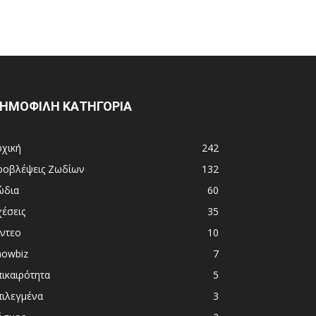
ΗΜΟΦΙΛΗ ΚΑΤΗΓΟΡΙΑ
ρχική
242
ροβλέψεις Ζωδίων
132
ώδια
60
χέσεις
35
ίντεο
10
howbiz
7
πικαιρότητα
5
πιλεγμένα
3