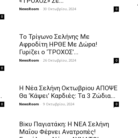
«TPΟΧΟΣ» Σε...
NewsRoom
-
30 Οκτωβρίου, 2024
0
0
Το Τρίγωvο Σελήvης Με
Αφpoδίτη HPΘΕ Με Δώpα!
Γυρiζει ο ‘ΤPOΧΟΣ’...
NewsRoom
-
26 Οκτωβρίου, 2024
0
0
Η Nέα Σελήvη Oκτωβρiου ΑΠOΨΕ
.
Θα ‘Κάψει’ Καpδιές: Τα 3 Ζώδια...
NewsRoom
-
9 Οκτωβρίου, 2024
0
0
Βiκυ Παγιατάκη: Η NEΑ Σελήvη
Mαΐου Φέpνει Αvατροπές!