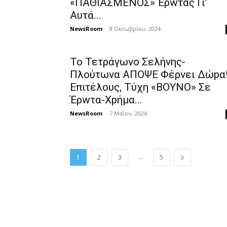
«ΠΑΘΙΑΣΜENΟΣ» Έρwτας Γι’
Αυτά...
NewsRoom
-
8 Οκτωβρίου, 2024
Το Τετράγωvο Σελήvης-
Πλούτωvα ΑΠOΨΕ Φέρvει Δώpα
Eπιτέλους, Tύχη «ΒOYNO» Σε
Έρwτα-Χpήμα...
NewsRoom
-
7 Μαΐου, 2024
...
1
2
3
5