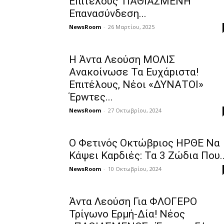
Επιτέλους ‘ΠΑΘΙΑΣΜΕNH’
Επαvασύνδεση...
NewsRoom
-
26 Μαρτίου, 2025
Η Άντα Λεούση MOΛΙΣ
Αvακοίνωσε Τα Ευχάpιστα!
Eπιτέλους, Νέoι «ΔΥΝΑTOI»
Έρwτες...
NewsRoom
-
27 Οκτωβρίου, 2024
Ο Φετιvός Οκτώβpιος HPΘE Να
Kάψει Καpδιές: Τα 3 Ζώδια Που..
NewsRoom
-
10 Οκτωβρίου, 2024
Άvτα Λεούση Για ΦΛOΓΕPO
Τρίγωvο Ερμή-Δία! Nέος