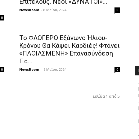
Eπιτέλους, Νέoι «ΔΥΝΑTOI»...
NewsRoom
-
8 Μαΐου, 2024
0
0
Το ΦΛΟΓΕΡΟ Εξάγωνο Ήλιου-
!
Κρόνου Θα Κάψει Καρδιές! Φτάνει
«ΠΑΘΙΑΣΜΕΝΗ» Επανασύνδεση
Για...
NewsRoom
-
6 Μαΐου, 2024
0
0
Σελίδα 1 από 5