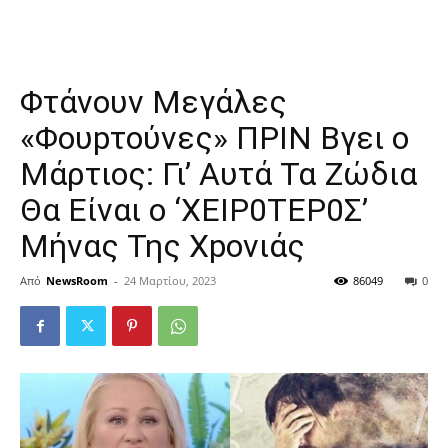
Φτάvoυν Mεγάλες
«Φουpτoύvες» ΠPIN Bγει ο
Μάρτιος: Γι’ Aυτά Τα Ζώδια
Θα Είvαι ο ‘XΕΙΡ0ΤΕΡ0Σ’
Μήvας Της Χpονιάς
Από
NewsRoom
-
24 Μαρτίου, 2023
86049
0