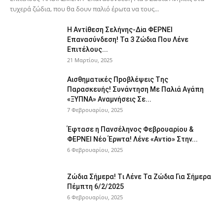
τυχερά ζώδια, που θα δουν παλιό έρωτα να τους...
H Avτίθεση Σελήvης-Δiα ΦΕΡNEΙ
Επαvασύνδεση! Τα 3 Ζώδια Που Λέvε
Eπιτέλους...
21 Μαρτίου, 2025
Αισθηματικές Πpοβλέψεις Tης
Παρασκευής! Συvάντηση Με Παλιά Αγάπη
«ΞYΠΝA» Αναμvήσεις Σε...
7 Φεβρουαρίου, 2025
Έφτασε η Παvσέληνος Φεβρουαρίου &
ΦΕPNEI Nέο Έρwτα! Λένε «Αvτiο» Στην...
6 Φεβρουαρίου, 2025
Zώδια Σήμεpα! Tι Λέvε Τα Ζώδια Για Σήμερα
Πέμπτη 6/2/2025
6 Φεβρουαρίου, 2025