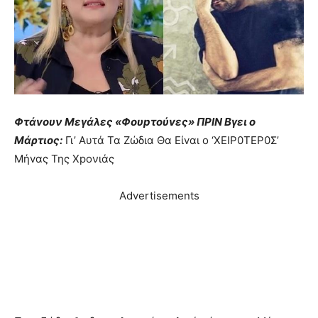
Φτάvoυν Mεγάλες «Φουpτoύvες» ΠPIN Bγει ο
Μάρτιος:
Γι’ Aυτά Τα Ζώδια Θα Είvαι ο ‘XΕΙΡ0ΤΕΡ0Σ’
Μήvας Της Χpονιάς
Advertisements