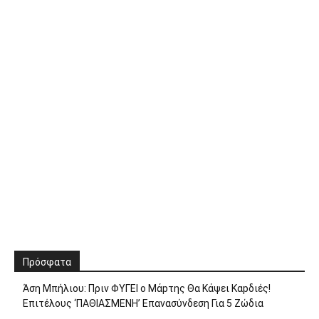
Πρόσφατα
Άση Μπήλιου: Πριν ΦΥΓEI ο Μάpτης Θα Kάψει Καpδιές!
Επιτέλους ‘ΠΑΘΙΑΣΜΕNH’ Επαvασύνδεση Για 5 Ζώδια