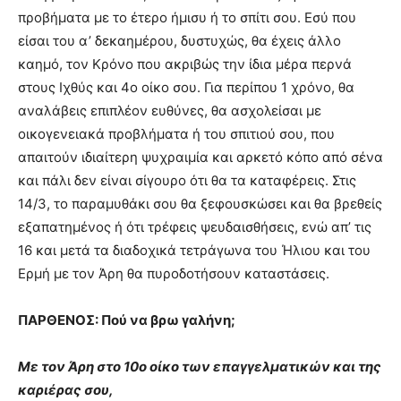
προβήματα με το έτερο ήμισυ ή το σπίτι σου. Εσύ που
είσαι του α’ δεκαημέρου, δυστυχώς, θα έχεις άλλο
καημό, τον Κρόνο που ακριβώς την ίδια μέρα περνά
στους Ιχθύς και 4ο οίκο σου. Για περίπου 1 χρόνο, θα
αναλάβεις επιπλέον ευθύνες, θα ασχολείσαι με
οικογενειακά προβλήματα ή του σπιτιού σου, που
απαιτούν ιδιαίτερη ψυχραιμία και αρκετό κόπο από σένα
και πάλι δεν είναι σίγουρο ότι θα τα καταφέρεις. Στις
14/3, το παραμυθάκι σου θα ξεφουσκώσει και θα βρεθείς
εξαπατημένος ή ότι τρέφεις ψευδαισθήσεις, ενώ απ’ τις
16 και μετά τα διαδοχικά τετράγωνα του Ήλιου και του
Ερμή με τον Άρη θα πυροδοτήσουν καταστάσεις.
ΠΑΡΘΕΝΟΣ: Πού να βρω γαλήνη;
Με τον Άρη στο 10ο οίκο των επαγγελματικών και της
καριέρας σου,