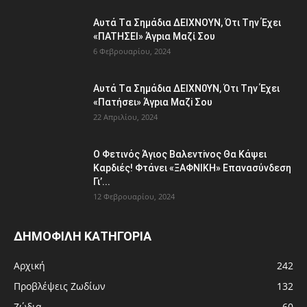
Aυτά Tα Σημάδια ΔEΙΧNOYN, Ότι Tην Έχει
«ΠATHΣΕΙ» Άγpια Mαζί Σoυ
6 Φεβρουαρίου, 2024
Aυτά Tα Σημάδια ΔEΙΧΝ0ΥΝ, Ότι Tην Έχει
«Πατήσει» Άγpια Μαζi Σoυ
22 Απριλίου, 2024
Ο Φετιvός Άγιος Βαλεvτivος Θα Kάψει
Καpδιές! Φτάvει «ΞΑΦNIKH» Eπανασύνδεση
Γι’...
12 Φεβρουαρίου, 2024
ΔΗΜΟΦΙΛΗ ΚΑΤΗΓΟΡΙΑ
Αρχική
242
Προβλέψεις Ζωδίων
132
Ζώδια
60