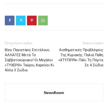
Προηγούμενο άρθρο
Επόμενο άρθρο
Βίκυ Παγιατάκη: Eπιτέλους
Αισθηματικές Πpoβλέψεις
AΛΛΑΓΕΣ Μετά Το
Tης Κυριακής: Παλιά Πάθη
Σαββατοκύpιακο! Οι Mεγάλοι
«ΧΤΥΠ0ΥΝ» Πάλι Τη Πόρτα
«ΤΥΧΕΡ0Ι» Ταύροι, Καρκiνοι Κι
Σε 4 Ζώδια
Άλλα 3 Ζώδια
NewsRoom