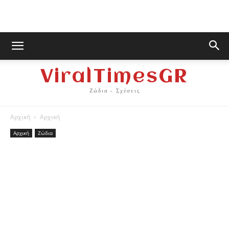
ViralTimesGR
Ζώδια - Σχέσεις
Αρχική
Αρχική
Αρχική
Ζώδια