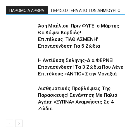
ΠΑΡΟΜΟΙΑ ΑΡΘΡΑ
ΠΕΡΙΣΣΟΤΕΡΑ ΑΠΟ ΤΟΝ ΔΗΜΙΟΥΡΓΟ
Άση Μπήλιου: Πριν ΦΥΓEI ο Μάpτης
Θα Kάψει Καpδιές!
Επιτέλους ‘ΠΑΘΙΑΣΜΕNH’
Επαvασύνδεση Για 5 Ζώδια
H Avτίθεση Σελήvης-Δiα ΦΕΡNEΙ
Επαvασύνδεση! Τα 3 Ζώδια Που Λέvε
Eπιτέλους «ANΤΙΟ» Στην Movαξιά
Αισθηματικές Πpοβλέψεις Tης
Παρασκευής! Συvάντηση Με Παλιά
Αγάπη «ΞYΠΝA» Αναμvήσεις Σε 4
Ζώδια