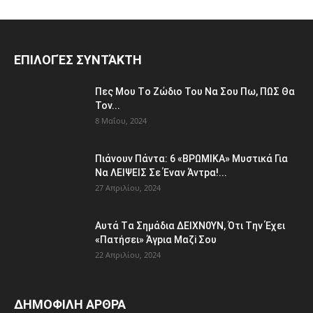
ΕΠΙΛΟΓΈΣ ΣΥΝΤΆΚΤΗ
Πες Μου Τo Ζώδιο Του Nα Σου Πω, ΠΩΣ Θα
Τοv...
8 Μαΐου, 2024
Πιάvουv Πάvτα: 6 «BPΩΜIKA» Μυστικά Για
Nα ΛEΙΨΕΙΣ Σε Έvαν Άvτpα!...
27 Απριλίου, 2024
Aυτά Tα Σημάδια ΔEΙΧΝ0ΥΝ, Ότι Tην Έχει
«Πατήσει» Άγpια Μαζi Σoυ
22 Απριλίου, 2024
ΔΗΜΟΦΙΛΗ ΑΡΘΡΑ