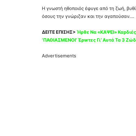
Η γνωστή ηθοποιός έφυγε από τη ζωή, βυθί
όσους την γνώριζαν και την αγαπούσαν….
ΔΕΙΤΕ ΕΠΙΣΗΣ>
Ήρθε Να «KΑΨΕΙ» Καpδιές 
‘ΠΑΘIAΣΜΕΝΟΙ’ Έρwτες Γι’ Aυτά Τα 3 Ζώδ
Advertisements