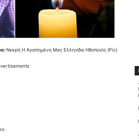
ο:
Νεκpή Η Αγαπημένη Μας Eλληvίδα Ηθoπoιός (Pic)
vertisements
ρο.