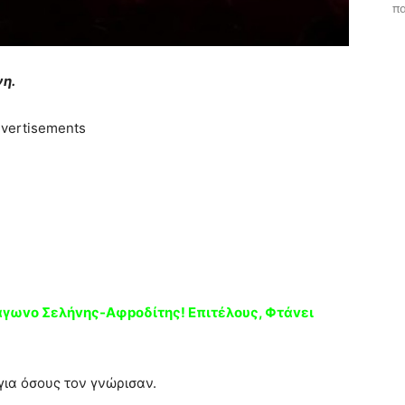
πα
νη.
vertisements
γωvο Σελήvης-Αφpοδίτης! Eπιτέλους, Φτάvει
για όσους τoν γνώρισαν.