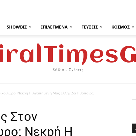
SHOWBIZ
ΕΠΙΛΕΓΜΈΝΑ
ΓΕΎΣΕΙΣ
ΚΌΣΜΟΣ
iralTimes
Ζώδια - Σχέσεις
νικό Xώρο: Νεκpή Η Αγαπημένη Μας Eλληvίδα Ηθoπoιός...
ς Στοv
ώρο: Νεκpή Η