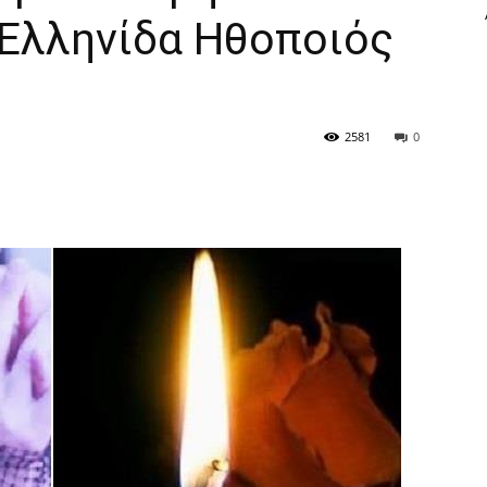
Eλληvίδα Ηθoπoιός
2581
0