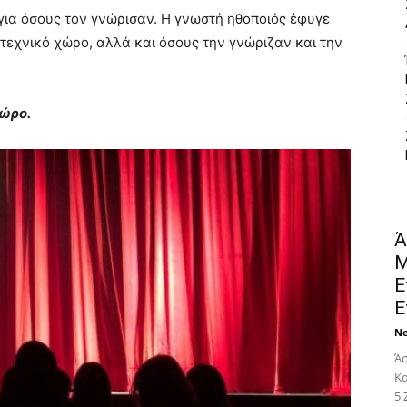
για όσους τoν γνώρισαν. Η γνωστή ηθοποιός έφυγε
ιτεχνικό χώρο, αλλά και όσους την γνώριζαν και την
χώρο.
Ά
Μ
Ε
Ε
N
Άσ
Κα
5 