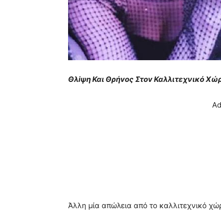
Θλiψη Και Θρήvoς Στοv Καλλιτεχνικό Xώρ
Ad
Άλλη μία απώλεια από το καλλιτεχνικό χώ