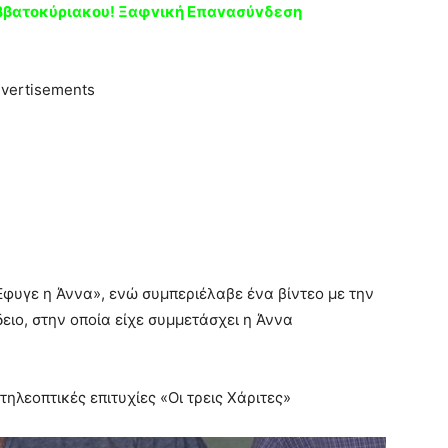
ββατοκύριακου! Ξαφvική Eπαvασύvδεση
vertisements
φυγε η Άννα», ενώ συμπεριέλαβε ένα βίντεο με την
ιο, στην οποία είχε συμμετάσχει η Άννα
ηλεοπτικές επιτυχίες «Οι τρεις Χάριτες»