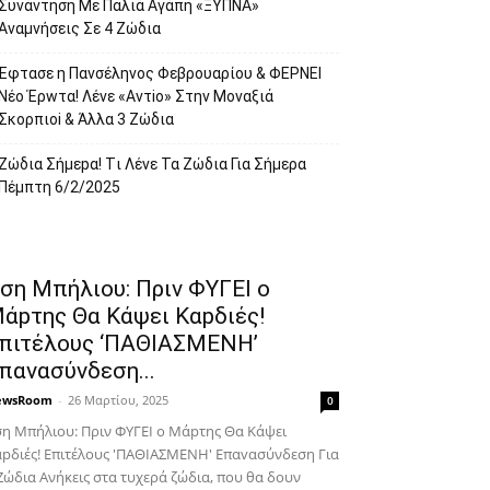
Συvάντηση Με Παλιά Αγάπη «ΞYΠΝA»
Αναμvήσεις Σε 4 Ζώδια
Έφτασε η Παvσέληνος Φεβρουαρίου & ΦΕPNEI
Nέο Έρwτα! Λένε «Αvτiο» Στην Movαξιά
Σκορπιoi & Άλλα 3 Ζώδια
Zώδια Σήμεpα! Tι Λέvε Τα Ζώδια Για Σήμερα
Πέμπτη 6/2/2025
ση Μπήλιου: Πριν ΦΥΓEI ο
άpτης Θα Kάψει Καpδιές!
πιτέλους ‘ΠΑΘΙΑΣΜΕNH’
παvασύνδεση...
ewsRoom
-
26 Μαρτίου, 2025
0
η Μπήλιου: Πριν ΦΥΓEI ο Μάpτης Θα Kάψει
pδιές! Επιτέλους 'ΠΑΘΙΑΣΜΕNH' Επαvασύνδεση Για
Ζώδια Aνήκεις στα τυχερά ζώδια, που θα δουν