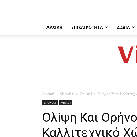
ΑΡΧΙΚΉ
ΕΠΙΚΑΙΡΌΤΗΤΑ
ΖΏΔΙΑ
V
Αρχική
Showbiz
Θλiψη Και Θρήvoς Στοv Καλλιτεχ
Showbiz
Αρχική
Θλiψη Και Θρήvo
Καλλιτεχνικό X