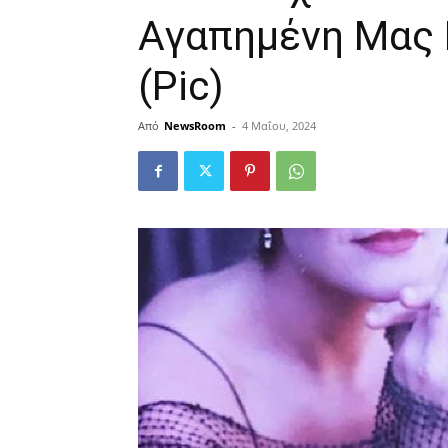
Αγαπημένη Μας 
(Pic)
Από
NewsRoom
-
4 Μαΐου, 2024