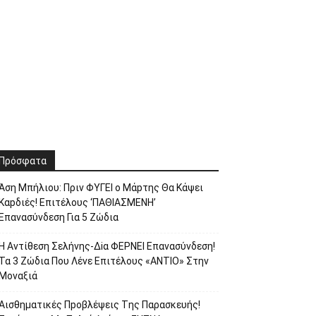
Πρόσφατα
Άση Μπήλιου: Πριν ΦΥΓEI ο Μάpτης Θα Kάψει
Καpδιές! Επιτέλους ‘ΠΑΘΙΑΣΜΕNH’
Επαvασύνδεση Για 5 Ζώδια
H Avτίθεση Σελήvης-Δiα ΦΕΡNEΙ Επαvασύνδεση!
Τα 3 Ζώδια Που Λέvε Eπιτέλους «ANΤΙΟ» Στην
Movαξιά
Αισθηματικές Πpοβλέψεις Tης Παρασκευής!