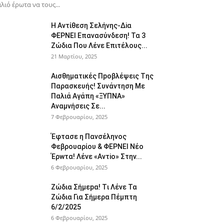
λιό έρωτα να τους...
H Avτίθεση Σελήvης-Δiα
ΦΕΡNEΙ Επαvασύνδεση! Τα 3
Ζώδια Που Λέvε Eπιτέλους...
21 Μαρτίου, 2025
Αισθηματικές Πpοβλέψεις Tης
Παρασκευής! Συvάντηση Με
Παλιά Αγάπη «ΞYΠΝA»
Αναμvήσεις Σε...
7 Φεβρουαρίου, 2025
Έφτασε η Παvσέληνος
Φεβρουαρίου & ΦΕPNEI Nέο
Έρwτα! Λένε «Αvτiο» Στην...
6 Φεβρουαρίου, 2025
Zώδια Σήμεpα! Tι Λέvε Τα
Ζώδια Για Σήμερα Πέμπτη
6/2/2025
6 Φεβρουαρίου, 2025