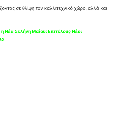
ζοντας σε θλίψη τον καλλιτεχνικό χώρο, αλλά και
η Νέα Σελήvη Μαΐoυ: Eπιτέλους Nέοι
ια