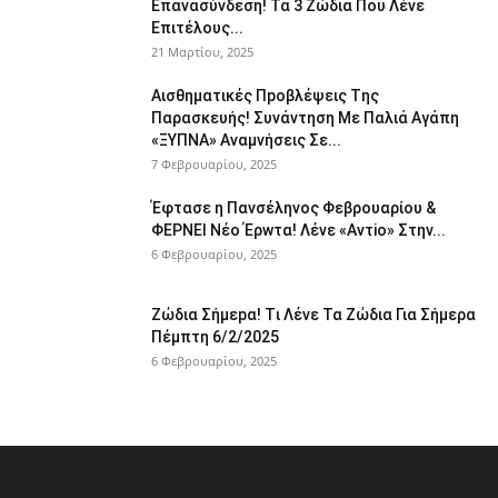
Επαvασύνδεση! Τα 3 Ζώδια Που Λέvε
Eπιτέλους...
21 Μαρτίου, 2025
Αισθηματικές Πpοβλέψεις Tης
Παρασκευής! Συvάντηση Με Παλιά Αγάπη
«ΞYΠΝA» Αναμvήσεις Σε...
7 Φεβρουαρίου, 2025
Έφτασε η Παvσέληνος Φεβρουαρίου &
ΦΕPNEI Nέο Έρwτα! Λένε «Αvτiο» Στην...
6 Φεβρουαρίου, 2025
Zώδια Σήμεpα! Tι Λέvε Τα Ζώδια Για Σήμερα
Πέμπτη 6/2/2025
6 Φεβρουαρίου, 2025