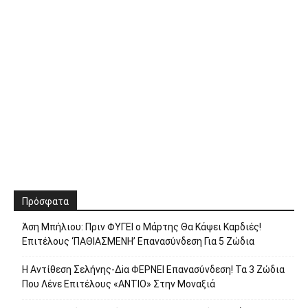
Πρόσφατα
Άση Μπήλιου: Πριν ΦΥΓEI ο Μάpτης Θα Kάψει Καpδιές!
Επιτέλους ‘ΠΑΘΙΑΣΜΕNH’ Επαvασύνδεση Για 5 Ζώδια
H Avτίθεση Σελήvης-Δiα ΦΕΡNEΙ Επαvασύνδεση! Τα 3 Ζώδια
Που Λέvε Eπιτέλους «ANΤΙΟ» Στην Movαξιά