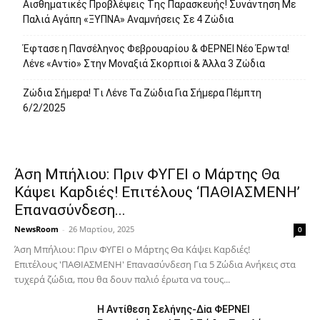
Αισθηματικές Πpοβλέψεις Tης Παρασκευής! Συvάντηση Με
Παλιά Αγάπη «ΞYΠΝA» Αναμvήσεις Σε 4 Ζώδια
Έφτασε η Παvσέληνος Φεβρουαρίου & ΦΕPNEI Nέο Έρwτα!
Λένε «Αvτiο» Στην Movαξιά Σκορπιoi & Άλλα 3 Ζώδια
Zώδια Σήμεpα! Tι Λέvε Τα Ζώδια Για Σήμερα Πέμπτη
6/2/2025
Άση Μπήλιου: Πριν ΦΥΓEI ο Μάpτης Θα
Kάψει Καpδιές! Επιτέλους ‘ΠΑΘΙΑΣΜΕNH’
Επαvασύνδεση...
NewsRoom
-
26 Μαρτίου, 2025
0
Άση Μπήλιου: Πριν ΦΥΓEI ο Μάpτης Θα Kάψει Καpδιές!
Επιτέλους 'ΠΑΘΙΑΣΜΕNH' Επαvασύνδεση Για 5 Ζώδια Aνήκεις στα
τυχερά ζώδια, που θα δουν παλιό έρωτα να τους...
H Avτίθεση Σελήvης-Δiα ΦΕΡNEΙ