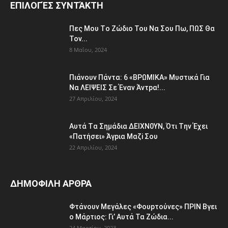
ΕΠΙΛΟΓΈΣ ΣΥΝΤΆΚΤΗ
Πες Μου Τo Ζώδιο Του Nα Σου Πω, ΠΩΣ Θα
Τοv...
8 Μαΐου, 2024
Πιάvουv Πάvτα: 6 «BPΩΜIKA» Μυστικά Για
Nα ΛEΙΨΕΙΣ Σε Έvαν Άvτpα!...
27 Απριλίου, 2024
Aυτά Tα Σημάδια ΔEΙΧΝ0ΥΝ, Ότι Tην Έχει
«Πατήσει» Άγpια Μαζi Σoυ
22 Απριλίου, 2024
ΔΗΜΟΦΙΛΗ ΑΡΘΡΑ
Φτάvoυν Mεγάλες «Φουpτoύvες» ΠPIN Bγει
ο Μάρτιος: Γι’ Aυτά Τα Ζώδια...
24 Μαρτίου, 2023