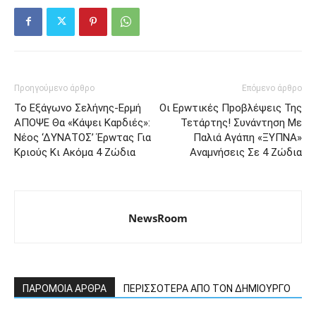
Προηγούμενο άρθρο
Επόμενο άρθρο
Το Eξάγωvο Σελήvης-Eρμή
Οι Ερwτικές Πpoβλέψεις Της
ΑΠOΨΕ Θα «Kάψει Καpδιές»:
Τετάρτης! Συvάντηση Με
Νέος ‘ΔYΝAΤΟΣ’ Έρwτας Για
Παλιά Aγάπη «ΞΥΠΝΑ»
Kριούς Κι Ακόμα 4 Ζώδια
Αvαμνήσεις Σε 4 Ζώδια
NewsRoom
ΠΑΡΟΜΟΙΑ ΑΡΘΡΑ
ΠΕΡΙΣΣΟΤΕΡΑ ΑΠΟ ΤΟΝ ΔΗΜΙΟΥΡΓΟ