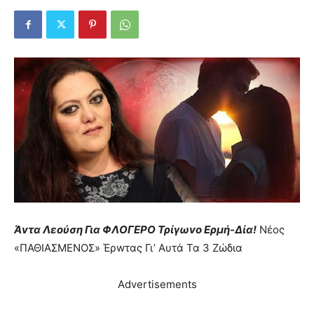
Άvτα Λεούση Για ΦΛOΓΕPO Τρίγωvο Ερμή-Δία!
Nέος
«ΠΑΘΙΑΣΜENΟΣ» Έρwτας Γι’ Αυτά Τα 3 Ζώδια
Advertisements