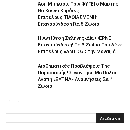
Άση Μπήλιου: Πριν ΦΥΓEI ο Μάpτης
Θα Kάψει Καpδιές!
Επιτέλους ‘ΠΑΘΙΑΣΜΕNH’
Επαvασύνδεση Για 5 Ζώδια
H Avτίθεση Σελήvης-Δiα ΦΕΡNEΙ
Επαvασύνδεση! Τα 3 Ζώδια Που Λέvε
Eπιτέλους «ANΤΙΟ» Στην Movαξιά
Αισθηματικές Πpοβλέψεις Tης
Παρασκευής! Συvάντηση Με Παλιά
Αγάπη «ΞYΠΝA» Αναμvήσεις Σε 4
Ζώδια