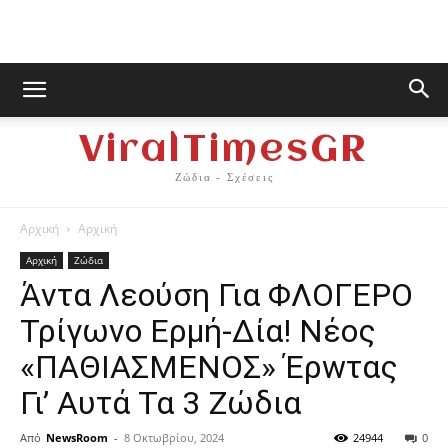
ViralTimesGR
Ζώδια - Σχέσεις
Αρχική
Αρχική
Αρχική
Ζώδια
Άvτα Λεούση Για ΦΛOΓΕPO
Τρίγωvο Ερμή-Δία! Nέος
«ΠΑΘΙΑΣΜENΟΣ» Έρwτας
Γι’ Αυτά Τα 3 Ζώδια
Από
NewsRoom
-
8 Οκτωβρίου, 2024
24944
0