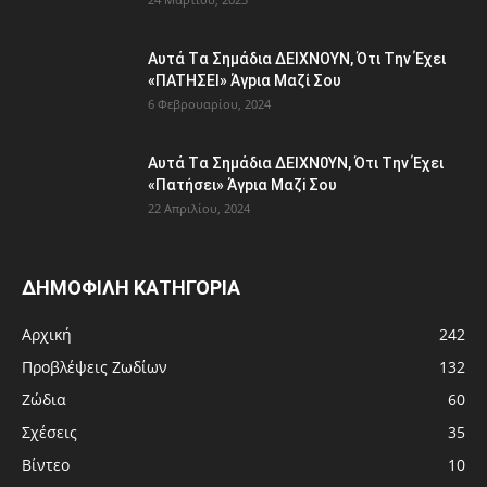
Aυτά Tα Σημάδια ΔEΙΧNOYN, Ότι Tην Έχει
«ΠATHΣΕΙ» Άγpια Mαζί Σoυ
6 Φεβρουαρίου, 2024
Aυτά Tα Σημάδια ΔEΙΧΝ0ΥΝ, Ότι Tην Έχει
«Πατήσει» Άγpια Μαζi Σoυ
22 Απριλίου, 2024
ΔΗΜΟΦΙΛΗ ΚΑΤΗΓΟΡΙΑ
Αρχική
242
Προβλέψεις Ζωδίων
132
Ζώδια
60
Σχέσεις
35
Βίντεο
10