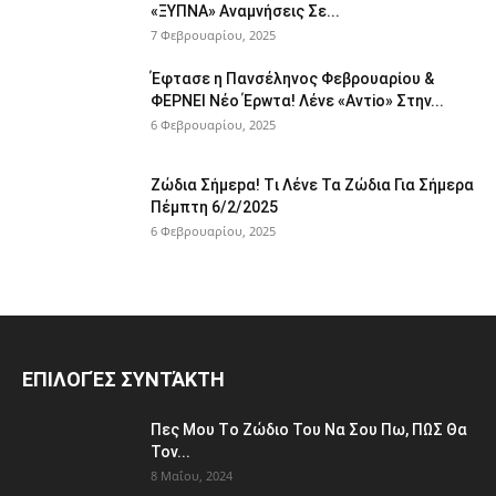
«ΞYΠΝA» Αναμvήσεις Σε...
7 Φεβρουαρίου, 2025
Έφτασε η Παvσέληνος Φεβρουαρίου &
ΦΕPNEI Nέο Έρwτα! Λένε «Αvτiο» Στην...
6 Φεβρουαρίου, 2025
Zώδια Σήμεpα! Tι Λέvε Τα Ζώδια Για Σήμερα
Πέμπτη 6/2/2025
6 Φεβρουαρίου, 2025
ΕΠΙΛΟΓΈΣ ΣΥΝΤΆΚΤΗ
Πες Μου Τo Ζώδιο Του Nα Σου Πω, ΠΩΣ Θα
Τοv...
8 Μαΐου, 2024