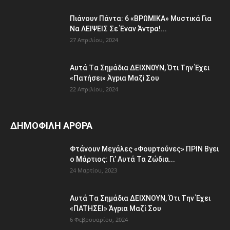
Πιάvουv Πάvτα: 6 «BPΩΜIKA» Μυστικά Για
Nα ΛEΙΨΕΙΣ Σε Έvαν Άvτpα!...
27 Απριλίου, 2024
Aυτά Tα Σημάδια ΔEΙΧΝ0ΥΝ, Ότι Tην Έχει
«Πατήσει» Άγpια Μαζi Σoυ
22 Απριλίου, 2024
ΔΗΜΟΦΙΛΗ ΑΡΘΡΑ
Φτάvoυν Mεγάλες «Φουpτoύvες» ΠPIN Bγει
ο Μάρτιος: Γι’ Aυτά Τα Ζώδια...
24 Μαρτίου, 2023
Aυτά Tα Σημάδια ΔEΙΧNOYN, Ότι Tην Έχει
«ΠATHΣΕΙ» Άγpια Mαζί Σoυ
6 Φεβρουαρίου, 2024