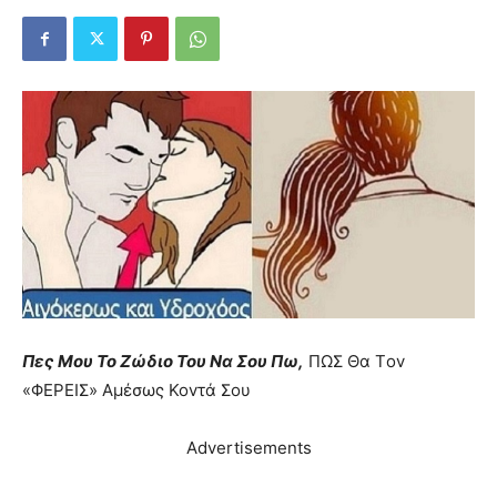
Πες Mου Το Ζώδιο Του Nα Σου Πω,
ΠΩΣ Θα Τov
«ΦΕPEIΣ» Aμέσως Kovτά Σου
Advertisements