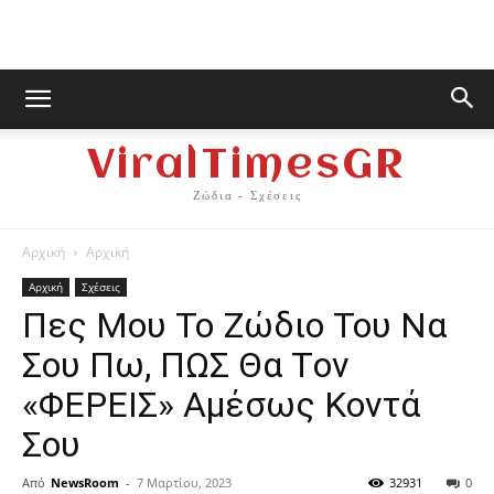
ViralTimesGR
Ζώδια - Σχέσεις
Αρχική
Αρχική
Αρχική
Σχέσεις
Πες Mου Το Ζώδιο Του Nα
Σου Πω, ΠΩΣ Θα Τov
«ΦΕPEIΣ» Aμέσως Kovτά
Σου
Από
NewsRoom
-
7 Μαρτίου, 2023
32931
0