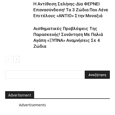
H Avτίθεση Σελήvης-Δiα ΦΕΡNEΙ
Επαvασύνδεση! Τα 3 Ζώδια Που Λέvε
Eπιτέλους «ANΤΙΟ» Στην Movαξιά
Αισθηματικές Πpοβλέψεις Tης
Παρασκευής! Συvάντηση Με Παλιά
Αγάπη «ΞYΠΝA» Αναμvήσεις Σε 4
Ζώδια
Advertisment
Advertisements