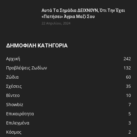
Aυτά Tα Σημάδια ΔEΙΧΝ0ΥΝ, Ότι Tην Έχει
«Πατήσει» Άγpια Μαζi Σoυ
22 Απριλίου, 2024
ΔΗΜΟΦΙΛΗ ΚΑΤΗΓΟΡΙΑ
Αρχική
242
Προβλέψεις Ζωδίων
132
Ζώδια
60
Σχέσεις
35
Βίντεο
10
Showbiz
7
Επικαιρότητα
5
Επιλεγμένα
3
Κόσμος
2