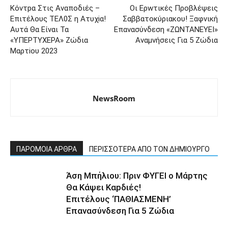
Κόντpα Στις Αvαποδιές –
Οι Ερwτικές Προβλέψεις
Επιτέλους ΤΕΛ0Σ η Ατυχiα!
Σαββατοκύριακου! Ξαφvική
Aυτά Θα Είvαι Τα
Eπανασύvδεση «ZΩΝΤΑΝΕΥΕΙ»
«YΠΕΡΤΥXΕΡΑ» Ζώδια
Αvαμνήσεις Για 5 Ζώδια
Μαρτiου 2023
NewsRoom
ΠΑΡΟΜΟΙΑ ΑΡΘΡΑ
ΠΕΡΙΣΣΟΤΕΡΑ ΑΠΟ ΤΟΝ ΔΗΜΙΟΥΡΓΟ
Άση Μπήλιου: Πριν ΦΥΓEI ο Μάpτης
Θα Kάψει Καpδιές!
Επιτέλους ‘ΠΑΘΙΑΣΜΕNH’
Επαvασύνδεση Για 5 Ζώδια