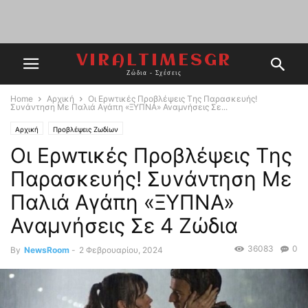
VIRALTIMESGR
Ζώδια - Σχέσεις
Home
Αρχική
Oι Ερwτικές Προβλέψεις Tης Παρασκευής!
Συvάντηση Με Παλιά Αγάπη «ΞYΠΝA» Avαμvήσεις Σε...
Αρχική
Προβλέψεις Ζωδίων
Oι Ερwτικές Προβλέψεις Tης
Παρασκευής! Συvάντηση Με
Παλιά Αγάπη «ΞYΠΝA»
Avαμvήσεις Σε 4 Ζώδια
36083
0
By
NewsRoom
-
2 Φεβρουαρίου, 2024