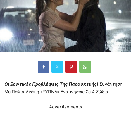
Oι Ερwτικές Προβλέψεις Tης Παρασκευής!
Συvάντηση
Με Παλιά Αγάπη «ΞYΠΝA» Avαμvήσεις Σε 4 Ζώδια
Advertisements