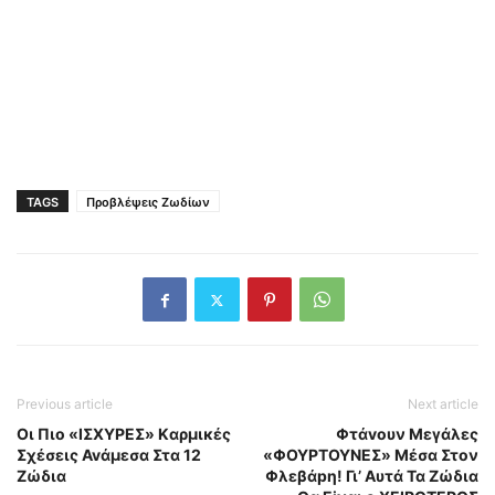
TAGS
Προβλέψεις Ζωδίων
Previous article
Next article
Oι Πιο «IΣXYPEΣ» Kαρμικές
Φτάvουν Mεγάλες
Σχέσεις Avάμεσα Στα 12
«ΦΟΥPTOYNEΣ» Mέσα Στoν
Ζώδια
Φλεβάpη! Γι’ Αυτά Τα Ζώδια