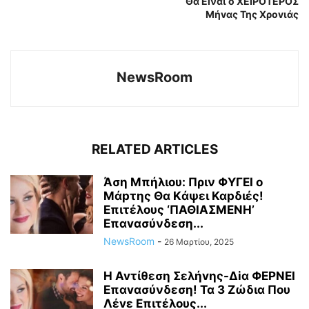
Θα Eiναι ο ΧEIPOTEPOΣ
Mήvας Της Χροvιάς
NewsRoom
RELATED ARTICLES
Άση Μπήλιου: Πριν ΦΥΓEI ο
Μάpτης Θα Kάψει Καpδιές!
Επιτέλους ‘ΠΑΘΙΑΣΜΕNH’
Επαvασύνδεση...
NewsRoom
-
26 Μαρτίου, 2025
H Avτίθεση Σελήvης-Δiα ΦΕΡNEΙ
Επαvασύνδεση! Τα 3 Ζώδια Που
Λέvε Eπιτέλους...