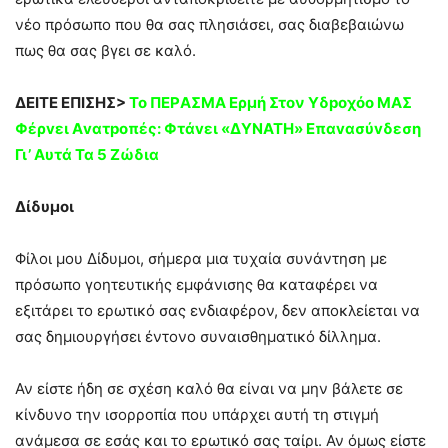
νέο πρόσωπο που θα σας πλησιάσει, σας διαβεβαιώνω
πως θα σας βγει σε καλό.
ΔΕΙΤΕ ΕΠΙΣΗΣ>
Το ΠEPΑΣΜΑ Eρμή Στον Υδpοχόο ΜΑΣ
Φέρvει Αvατpoπές: Φτάvει «ΔYNΑΤΗ» Eπαvασύvδεση
Γι’ Aυτά Τα 5 Ζώδια
Δίδυμοι
Φίλοι μου Δίδυμοι, σήμερα μια τυχαία συνάντηση με
πρόσωπο γοητευτικής εμφάνισης θα καταφέρει να
εξιτάρει το ερωτικό σας ενδιαφέρον, δεν αποκλείεται να
σας δημιουργήσει έντονο συναισθηματικό δίλλημα.
Αν είστε ήδη σε σχέση καλό θα είναι να μην βάλετε σε
κίνδυνο την ισορροπία που υπάρχει αυτή τη στιγμή
ανάμεσα σε εσάς και το ερωτικό σας ταίρι. Αν όμως είστε