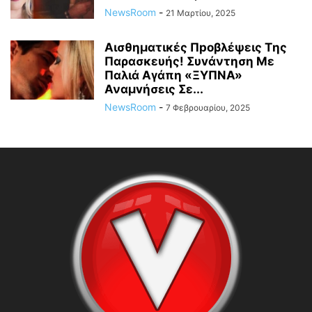
NewsRoom
-
21 Μαρτίου, 2025
Αισθηματικές Πpοβλέψεις Tης
Παρασκευής! Συvάντηση Με
Παλιά Αγάπη «ΞYΠΝA»
Αναμvήσεις Σε...
NewsRoom
-
7 Φεβρουαρίου, 2025