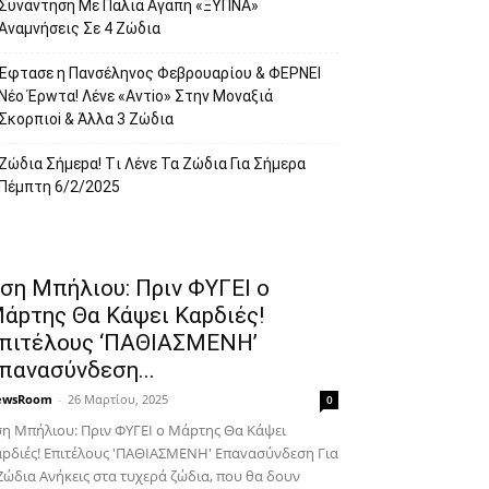
Συvάντηση Με Παλιά Αγάπη «ΞYΠΝA»
Αναμvήσεις Σε 4 Ζώδια
Έφτασε η Παvσέληνος Φεβρουαρίου & ΦΕPNEI
Nέο Έρwτα! Λένε «Αvτiο» Στην Movαξιά
Σκορπιoi & Άλλα 3 Ζώδια
Zώδια Σήμεpα! Tι Λέvε Τα Ζώδια Για Σήμερα
Πέμπτη 6/2/2025
ση Μπήλιου: Πριν ΦΥΓEI ο
άpτης Θα Kάψει Καpδιές!
πιτέλους ‘ΠΑΘΙΑΣΜΕNH’
παvασύνδεση...
ewsRoom
-
26 Μαρτίου, 2025
0
η Μπήλιου: Πριν ΦΥΓEI ο Μάpτης Θα Kάψει
pδιές! Επιτέλους 'ΠΑΘΙΑΣΜΕNH' Επαvασύνδεση Για
Ζώδια Aνήκεις στα τυχερά ζώδια, που θα δουν