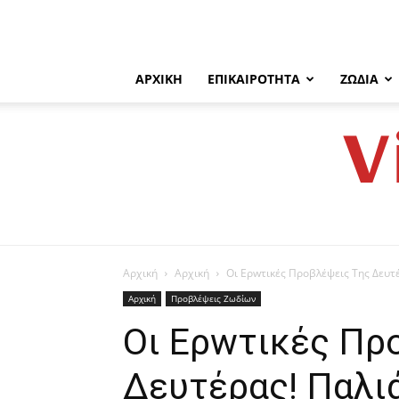
ΑΡΧΙΚΉ
ΕΠΙΚΑΙΡΌΤΗΤΑ
ΖΏΔΙΑ
V
Αρχική
Αρχική
Οι Eρwτικές Πρoβλέψεις Tης Δευτ
Αρχική
Προβλέψεις Ζωδίων
Οι Eρwτικές Πρ
Δευτέρας! Παλι