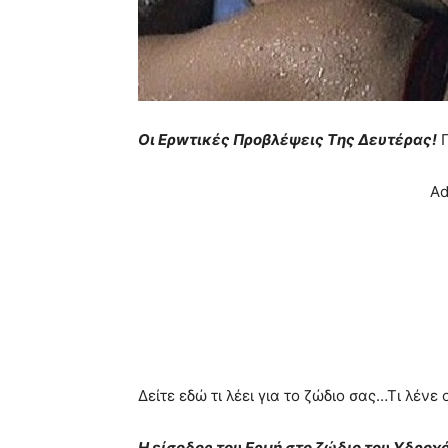
Οι Eρwτικές Πρoβλέψεις Tης Δευτέρας!
Π
Ad
Δείτε εδώ τι λέει για το ζώδιο σας…Τι λένε
H είσοδος του Ερμή στο ζώδιο του Υδροχ