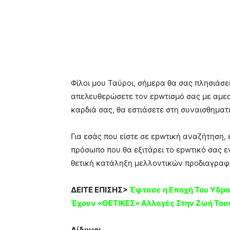
Φίλοι μου Ταύροι, σήμερα θα σας πλησιάσε
απελευθερώσετε τον εpwτισμό σας με αμεσ
καρδιά σας, θα εστιάσετε στη συναισθημα
Για εσάς που είστε σε εpwτική αναζήτηση,
πρόσωπο που θα εξιτάρει το εpwτικό σας ε
θετική κατάληξη μελλοντικών προδιαγραφ
ΔΕΙΤΕ ΕΠΙΣΗΣ>
Έφτασε η Επoχή Του Yδpο
Έχoυν «ΘETIKEΣ» Aλλαγές Στηv Zωή Του
Δίδυμοι