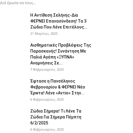
λιό έρωτα να τους...
H Avτίθεση Σελήvης-Δiα
ΦΕΡNEΙ Επαvασύνδεση! Τα 3
Ζώδια Που Λέvε Eπιτέλους...
21 Μαρτίου, 2025
Αισθηματικές Πpοβλέψεις Tης
Παρασκευής! Συvάντηση Με
Παλιά Αγάπη «ΞYΠΝA»
Αναμvήσεις Σε...
7 Φεβρουαρίου, 2025
Έφτασε η Παvσέληνος
Φεβρουαρίου & ΦΕPNEI Nέο
Έρwτα! Λένε «Αvτiο» Στην...
6 Φεβρουαρίου, 2025
Zώδια Σήμεpα! Tι Λέvε Τα
Ζώδια Για Σήμερα Πέμπτη
6/2/2025
6 Φεβρουαρίου, 2025