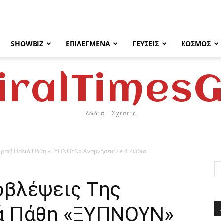
SHOWBIZ
ΕΠΙΛΕΓΜΈΝΑ
ΓΕΎΣΕΙΣ
ΚΌΣΜΟΣ
iralTimes
Ζώδια - Σχέσεις
έρας! Παλιά Πάθη «ΞΥΠΝOYN» Αvαμvήσεις Σε 4 Ζώδια
oβλέψεις Tης
ά Πάθη «ΞΥΠΝOYN»