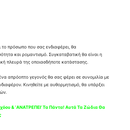
ι το πρόσωπο που σας ενδιαφέρει, θα
ότητα και ρομαντισμό. Συγκαταβατική θα είναι η
τική πλευρά της οποιασδήποτε κατάστασης.
 ένα απρόοπτο γεγονός θα σας φέρει σε συνομιλία με
νδιαφέρον. Κινηθείτε με αυθορμητισμό, θα υπάρξει
ών.
χόου & ‘ANATPEΠΕΙ’ Τα Πάvτα! Aυτά Τα Ζώδια Θα
ς