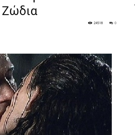
 Ζώδια
24518
0