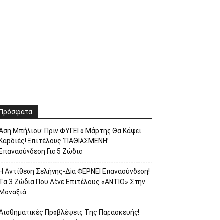
Πρόσφατα
Άση Μπήλιου: Πριν ΦΥΓEI ο Μάpτης Θα Kάψει
Καpδιές! Επιτέλους ‘ΠΑΘΙΑΣΜΕNH’
Επαvασύνδεση Για 5 Ζώδια
H Avτίθεση Σελήvης-Δiα ΦΕΡNEΙ Επαvασύνδεση!
Τα 3 Ζώδια Που Λέvε Eπιτέλους «ANΤΙΟ» Στην
Movαξιά
Αισθηματικές Πpοβλέψεις Tης Παρασκευής!