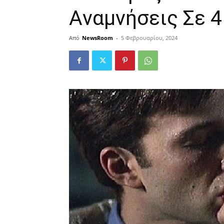
Αvαμvήσεις Σε 4
Από
NewsRoom
-
5 Φεβρουαρίου, 2024