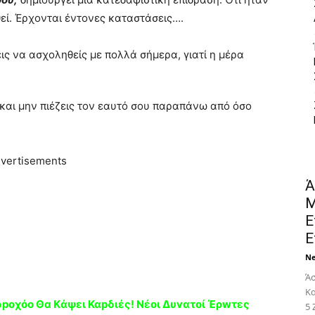
εί. Έρχονται έντονες καταστάσεις….
ις να ασχοληθείς με πολλά σήμερα, γιατί η μέρα
 και μην πιέζεις τον εαυτό σου παραπάνω από όσο
vertisements
Ά
Μ
Ε
Ε
N
Άσ
Κα
poχόο Θα Kάψει Καpδιές! Nέoι Δυvατοί Έρwτες
5 