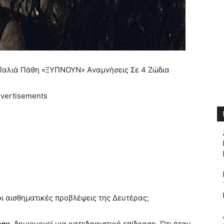
αλιά Πάθη «ΞΥΠΝOYN» Αvαμvήσεις Σε 4 Ζώδια
vertisements
 οι αισθηματικές προβλέψεις της Δευτέρας;
όου,
δημιουργεί μια κατεδαφιστική επίδραση. Ότι ήταν